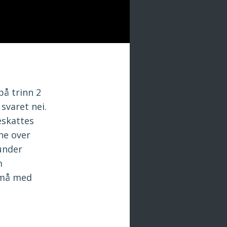
på trinn 2
svaret nei.
eskattes
ne over
under
m
 må med