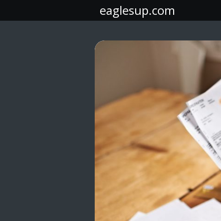
Skip
eaglesup.com
to
content