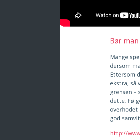
Bør man 
Mange spek
dersom man 
Ettersom d
ekstra, så 
grensen – 
dette. Følg
overhodet 
god samvit
http://www