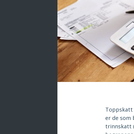
Toppskatt 
er de som 
trinnskatt 