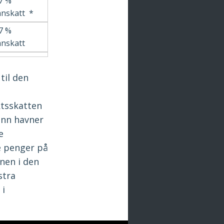
7 %
nnskatt *
7 %
nnskatt
til den
ktsskatten
menn havner
e
e penger på
onen i den
stra
 i