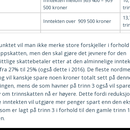
Inntekten mellom 565 400 – 909
10,
500 kroner
tri
13,
Inntekten over 909 500 kroner
tri
nktet vil man ikke merke store forskjeller i forhold 
oppskatten, men den skal gjøre det jevnere for den
ttlige skattebetaler etter at den alminnelige innte
fra 27% til 25% (også dette i 2016). De fleste nord
og vil kanskje spare noen kroner totalt sett på denn
ingen, mens de som havner på trinn 3 også vil spar
v om trinnskatten nå er høyere. Dette fordi reduksj
e inntekten vil utgjøre mer penger spart enn den ek
om er lagt på trinn 3 i forhold til den gamle trinn 1
n.