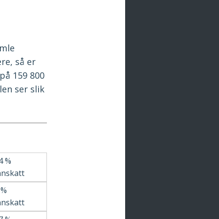
amle
re, så er
 på 159 800
en ser slik
4 %
nnskatt
7 %
nnskatt