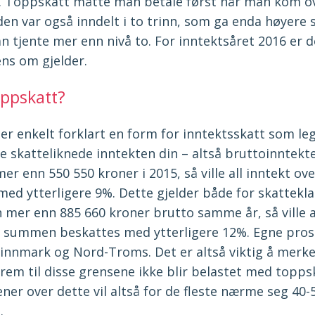
 Toppskatt måtte man betale først når man kom ov
en var også inndelt i to trinn, som ga enda høyere 
 tjente mer enn nivå to. For inntektsåret 2016 er d
ens om gjelder.
oppskatt?
er enkelt forklart en form for inntektsskatt som l
e skatteliknede inntekten din – altså bruttoinntekte
er enn 550 550 kroner i 2015, så ville all inntekt ov
ed ytterligere 9%. Dette gjelder både for skattekla
 mer enn 885 660 kroner brutto samme år, så ville a
 summen beskattes med ytterligere 12%. Egne pros
 Finnmark og Nord-Troms. Det er altså viktig å merke
frem til disse grensene ikke blir belastet med topp
ner over dette vil altså for de fleste nærme seg 40
.