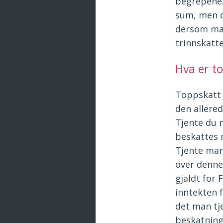
begrepene.
sum, men d
dersom man
trinnskatt
Hva er t
Toppskatt 
den allered
Tjente du m
beskattes m
Tjente man
over denne
gjaldt for
inntekten 
det man tje
beskatning