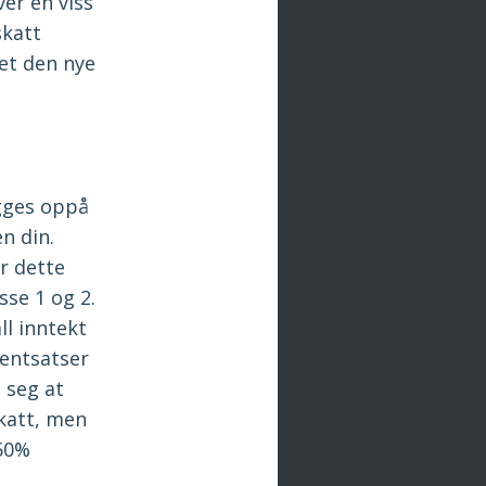
er en viss
skatt
et den nye
egges oppå
n din.
er dette
sse 1 og 2.
ll inntekt
entsatser
 seg at
skatt, men
-50%