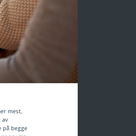
ner mest,
 av
re på begge