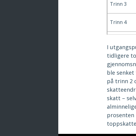
Trinn 3
Trinn 4
I utgangspu
tidligere t
gjennomsni
ble senket 
på trinn 2 
skatteendr
skatt – sel
alminnelig
prosenten s
toppskatte