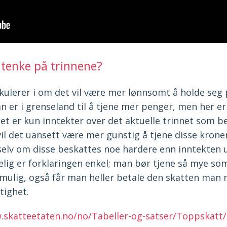
tenke på trinnene?
ulerer i om det vil være mer lønnsomt å holde seg 
er i grenseland til å tjene mer penger, men her er 
et er kun inntekter over det aktuelle trinnet som b
vil det uansett være mer gunstig å tjene disse krone
selv om disse beskattes noe hardere enn inntekten 
elig er forklaringen enkel; man bør tjene så mye so
mulig, også får man heller betale den skatten man
tighet.
.skatteetaten.no/no/Tabeller-og-satser/Toppskatt/